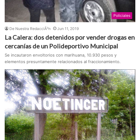
Policiales
De Nuestra RedacciÃ³n
Jun 11, 2019
La Calera: dos detenidos por vender drogas en
cercanías de un Polideportivo Municipal
Se incautaron envoltorios con marihuana, 10.930 pesos y
elementos presuntamente relacionados al fraccionamiento.