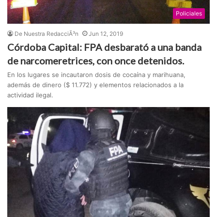
Policiales
De Nuestra RedacciÃ³n
Jun 12, 2019
Córdoba Capital: FPA desbarató a una banda
de narcomeretrices, con once detenidos.
En los lugares se incautaron dosis de cocaína y marihuana,
además de dinero ($ 11.772) y elementos relacionados a la
actividad ilegal.