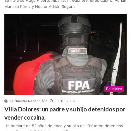
Se trata de Hugo Alberto Albarracín, Gabriel Andrés Castro, Adrián
Marcelo Pérez y Néstor Adrián Segura.
Policiales
De Nuestra RedacciÃ³n
Jun 10, 2019
Villa Dolores: un padre y su hijo detenidos por
vender cocaína.
Un hombre de 52 años de edad y su hijo de 19 fueron detenidos