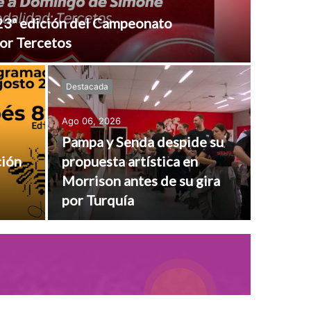
a 23ª edición del Campeonato
por Tercetos
Destacada
Ago 06, 2026
Pampa y Senda despide su
ción
propuesta artística en
Morrison antes de su gira
por Turquía