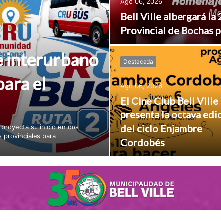
Ago 06, 2026
Bell Ville albergará l
Provincial de Bochas 
e interurbano
Destacada
para el
Ago 06, 2026
El Cine Club Bell Ville
presenta la octava edi
del ciclo Enjambre
 proyecta su inicio en dos
 provinciales para
Cordobés