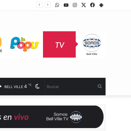
WhatsApp
Youtube
Instagram
Twitter
Facebook
PlayStore
s
℃
4
Cambiar
Buscar
BELL VILLE
modo