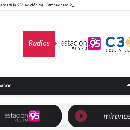
albergará la 23ª edición del Campeonato Provincial de Bochas por Terceto
CADOS