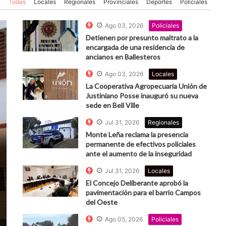
Todas
Locales
Regionales
Provinciales
Deportes
Policiales
Ago 03, 2026
Policiales
Detienen por presunto maltrato a la
encargada de una residencia de
ancianos en Ballesteros
Ago 03, 2026
Locales
La Cooperativa Agropecuaria Unión de
Justiniano Posse inauguró su nueva
sede en Bell Ville
Jul 31, 2026
Regionales
Monte Leña reclama la presencia
permanente de efectivos policiales
ante el aumento de la inseguridad
Jul 31, 2026
Locales
El Concejo Deliberante aprobó la
pavimentación para el barrio Campos
del Oeste
Ago 05, 2026
Policiales